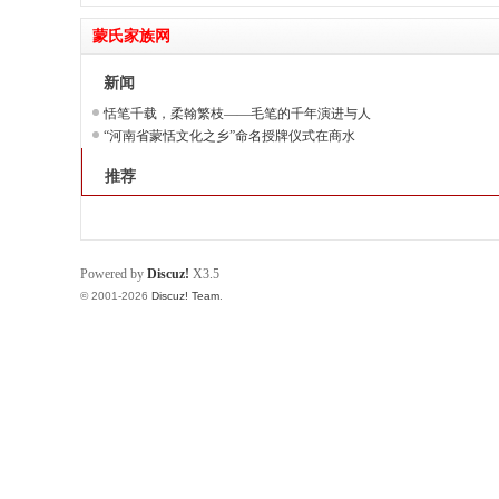
蒙氏家族网
新闻
恬笔千载，柔翰繁枝——毛笔的千年演进与人
“河南省蒙恬文化之乡”命名授牌仪式在商水
推荐
Powered by
Discuz!
X3.5
© 2001-2026
Discuz! Team
.