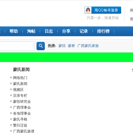
只需一步，快速开始
态
帮助
淘帖
日志
分享
记录
排行榜
热搜:
蒙恬
蒙桥
广西蒙氏家族
搜
索
蒙氏新闻
网络热门
蒙氏新闻
视频区
宗亲专栏
蒙恬研究会
广西理事会
各地理事会
蒙氏寻根
繁衍迁徒
广西蒙氏族谱