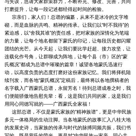
与失误，恳请大家群策群力，不断补充、修改、完善，共同
打磨提升，让每一段记述都经得起时间的检验。
宗亲们，家人们！总谱的编纂，从来不是冰冷的文字堆
砌，而是血脉的共鸣、精神的传承。让我们以“时不我待”的
紧迫感，以“舍我其谁”的责任感，把对家族的深情化为笔端
的力量，让每个地名都留下蒙氏的印记，让每段历史都闪耀
团结的光芒。从今天起，让我们要比学赶超、接力攻坚，让
连载化作号角，让群聊成为阵地，让每个县（市）区的“蒙
氏概况”都成为总谱中璀璨的篇章！诚望各地蒙氏迅速行
动，以高度负责的态度打磨好这份家族记忆。我们将择机陆
续刊发，而各地“蒙氏概况”定稿后，最终将以各地撰稿者的
名字载入广西蒙氏总谱，永留芳名！待到总谱成卷之时，我
们便能骄傲地告慰先辈：看，这是我们共同的家，这是我们
用同心同德写就的——广西蒙氏全家福！
这部总谱，不仅是蒙氏家族的“精神族谱”，更是中华民族
多元一体格局的生动注脚。当各地蒙氏的故事汇入八桂大地
的发展史诗，当家族的传承与时代的脉搏同频共振，我们书
写的，既是蒙氏的荣光，更是对“中华民族一家亲，同心共