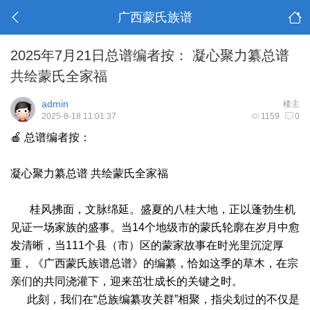
广西蒙氏族谱
2025年7月21日总谱编者按： 凝心聚力纂总谱
共绘蒙氏全家福
admin
楼主
2025-8-18 11:01:37
1159
0
🍎 总谱编者按：
凝心聚力纂总谱 共绘蒙氏全家福
桂风拂面，文脉绵延。盛夏的八桂大地，正以蓬勃生机
见证一场家族的盛事。当14个地级市的蒙氏轮廓在岁月中愈
发清晰，当111个县（市）区的蒙家故事在时光里沉淀厚
重，《广西蒙氏族谱总谱》的编纂，恰如这季的草木，在宗
亲们的共同浇灌下，迎来茁壮成长的关键之时。
此刻，我们在“总族编纂攻关群”相聚，指尖划过的不仅是