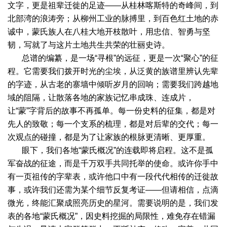
文字，更是祖辈迁徙的足迹——从桂林喀斯特的奇峰间，到
北部湾的浪涛旁；从柳州工业的脉搏里，到百色红土地的赤
诚中，蒙氏族人在八桂大地开枝散叶，用忠信、智勇与坚
韧，写就了与这片土地共生共荣的壮丽史诗。
总谱的编纂，是一场“寻根”的远征，更是一次“聚心”的征
程。它需要我们拨开时光的尘埃，从泛黄的族谱里辨认先辈
的字迹，从古老的寨墙中倾听岁月的回响；需要我们跨越地
域的阻隔，让散落各地的家族记忆串成珠、连成片，
让“蒙”字背后的故事不再孤单。每一份史料的征集，都是对
先人的致敬；每一个支系的梳理，都是对后辈的交代；每一
次观点的碰撞，都是为了让家族的根脉更清晰、更厚重。
眼下，我们各地“蒙氏概况”的连载即将启程。这不是孤
军奋战的征途，而是千万双手共同托举的使命。或许你手中
有一页祖传的字辈表，或许他口中有一段代代相传的迁徙故
事，或许我们还需为某个细节反复考证——但请相信，点滴
微光，终能汇聚成照亮历史的星河。需要说明的是，我们发
表的各地“蒙氏概况”，因史料挖掘的局限性，难免存在错漏