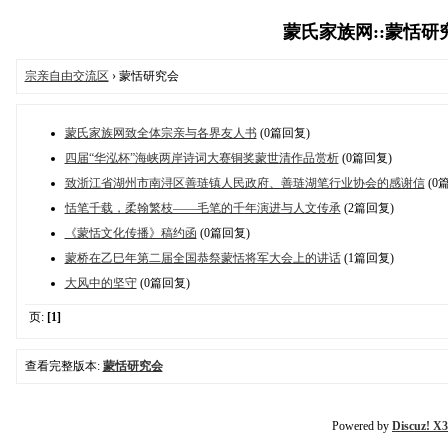
蒙氏家族网::蒙恬研究会
宗亲自由交流区
› 蒙恬研究会
蒙氏家族网致全体宗亲与各界友人书
(0篇回复)
四届“华泓杯”海峡两岸诗词大赛铜奖蒙世清作品赏析
(0篇回复)
致浙江省湖州市南浔区善琏镇人民政府、善琏湖笔行业协会的感谢信
(0
恬笔千载，柔翰繁枝——毛笔的千年演进与人文传承
(2篇回复)
《蒙恬文化传播》稿约函
(0篇回复)
蒙桥在乙巳年第二届全国恭祭蒙恬将军大会上的讲话
(1篇回复)
大风中的坚守
(0篇回复)
页:
[1]
查看完整版本:
蒙恬研究会
Powered by
Discuz! X3